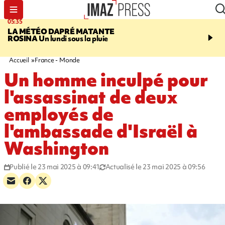
05:35
07:47
LA MÉTÉO DAPRÉ MATANTE
MAYOTTE
Une femme e
ROSINA
Un lundi sous la pluie
ses deux enfants meure
l'incendie de leur maiso
Accueil
France - Monde
Un homme inculpé pour
l'assassinat de deux
employés de
l'ambassade d'Israël à
Washington
Publié le 23 mai 2025 à 09:41
Actualisé le 23 mai 2025 à 09:56