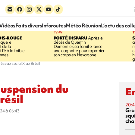
Vidéos
Faits divers
Inforoutes
Météo Réunion
L’actu des coll
19:49
1
OIS-ROUGE
PORTÉ DISPARU
Après le
S
 que le
décès de Quentin
a
t de la
Dumontier, sa famille lance
m
ié à la faible
une cagnotte pour rapatrier
c
annes
son corps en Hexagone
h
g
éseau social X au Brésil
suspension du
En
résil
20:4
Gra
024 à 06:43
squ
cha