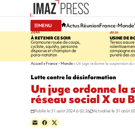
Actus Réunion
France-Monde
MENU
20:44
20:35
À RETENIR CE SOIR
USINE DE B
Gramoune rouée de coups,
Tereos assure
cycliste, squishy, personne
ralentissemen
disparue et champion de
campagne est l
para-natation
pureté des c
Accueil
France - Monde
Un juge ordonne la suspension du r
Lutte contre la désinformation
Un juge ordonne la 
réseau social X au B
Publié le 31 août 2024 à 02:26
Actualisé le 31 août 2