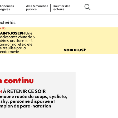
Annonces
Avis & marchés
Courrier des
légales
publics
lecteurs
ectivités
9:05
AINT-JOSEPH
Une
dolescente chute de 6
ètres lors d'une sortie
annyoning, elle a été
élitreuillée par la
VOIR PLUS
endarmerie
 continu
À RETENIR CE SOIR
4
moune rouée de coups, cycliste,
ishy, personne disparue et
mpion de para-natation