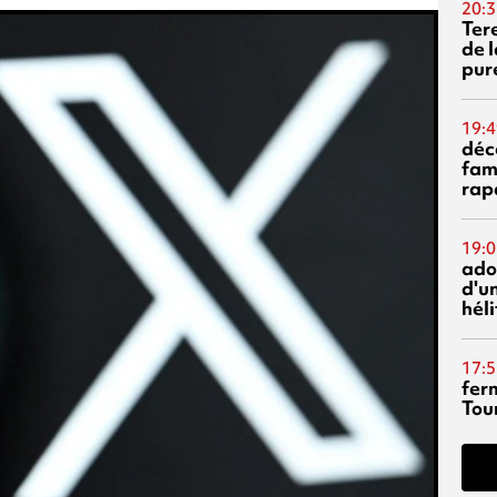
20:3
Ter
de l
pur
19:4
déc
fam
rap
19:0
ado
d'un
hél
17:5
fer
Tour