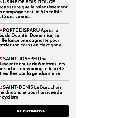
USINE DE BOIS-ROUGE
5
eos assure que le ralentissement
a campagne est lié à la faible
eté des cannes
PORTÉ DISPARU
Après le
9
ès de Quentin Dumontier, sa
ille lance une cagnotte pour
atrier son corps en Hexagone
SAINT-JOSEPH
Une
5
lescente chute de 6 mètres lors
e sortie cannyoning, elle a été
itreuillée par la gendarmerie
SAINT-DENIS
Le Barachois
2
mé dimanche pour l'arrivée du
 cycliste
PLUS D’INFOS