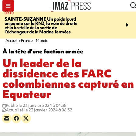
09:10
11:22
SAINTE-SUZANNE
Un poids lourd
OPÉRATIONS DE
en panne sur la RN2, la voie de droite
DÉSTABILISATION
A h
et la bretelle de la sortie de
la présidentielle, les ing
l’échangeur de la Marine fermées
russes se multiplient
Accueil
France - Monde
À la tête d'une faction armée
Un leader de la
dissidence des FARC
colombiennes capturé en
Equateur
Publié le 23 janvier 2024 à 04:38
Actualisé le 23 janvier 2024 à 06:32