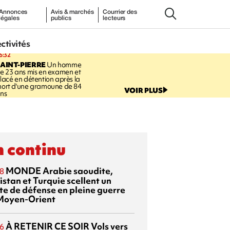
Annonces
Avis & marchés
Courrier des
légales
publics
lecteurs
ectivités
6:32
AINT-PIERRE
Un homme
e 23 ans mis en examen et
lacé en détention après la
ort d'une gramoune de 84
VOIR PLUS
ns
 continu
MONDE
Arabie saoudite,
8
istan et Turquie scellent un
te de défense en pleine guerre
Moyen-Orient
À RETENIR CE SOIR
Vols vers
6