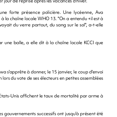
er jour de reprise après les vacances d'hiver.
une forte présence policière. Une lycéenne, Ava
 à la chaîne locale WHO 13. "On a entendu +il est à
voyait du verre partout, du sang sur le sol", a-t-elle
ar une balle, a elle dit à la chaîne locale KCCI que
Iowa s'apprête à donner, le 15 janvier, le coup d'envoi
n lors du vote de ses électeurs en petites assemblées
Etats-Unis affichent le taux de mortalité par arme à
les gouvernements successifs ont jusqu'à présent été