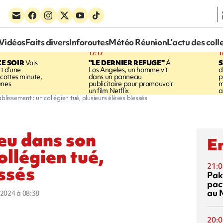
Vidéos
Faits divers
Inforoutes
Météo Réunion
L’actu des coll
17:17
1
CE SOIR
Vols
"LE DERNIER REFUGE"
À
S
rt d'une
Los Angeles, un homme vit
d
cottes minute,
dans un panneau
p
unes
publicitaire pour promouvoir
m
un film Netflix
a
blissement : un collégien tué, plusieurs élèves blessés
feu dans son
En
ollégien tué,
21:0
essés
Pak
pac
au 
r 2024 à 08:38
20:0