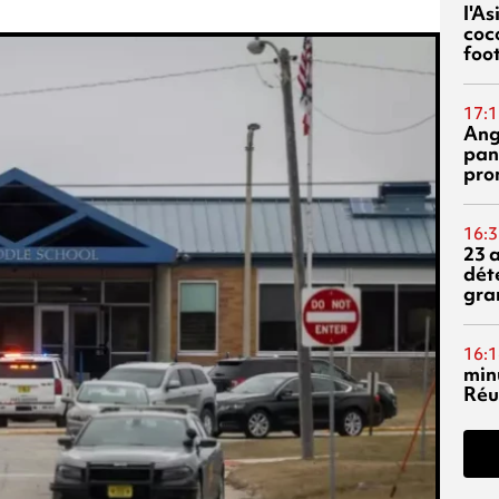
l'A
coc
foo
17:1
Ang
pan
pro
16:3
23 
dét
gra
16:1
min
Réu