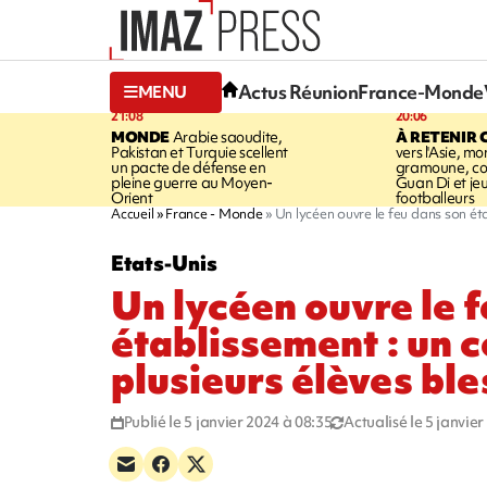
Actus Réunion
France-Monde
MENU
21:08
20:06
MONDE
Arabie saoudite,
À RETENIR 
Pakistan et Turquie scellent
vers l'Asie, mo
un pacte de défense en
gramoune, co
pleine guerre au Moyen-
Guan Di et je
Orient
footballeurs
Accueil
France - Monde
Un lycéen ouvre le feu dans son éta
Etats-Unis
Un lycéen ouvre le 
établissement : un c
plusieurs élèves bl
Publié le 5 janvier 2024 à 08:35
Actualisé le 5 janvie