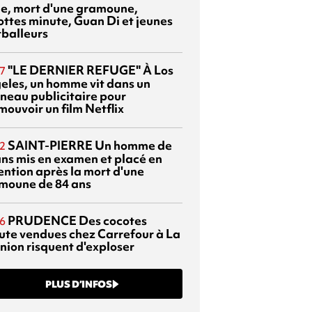
sie, mort d'une gramoune,
ottes minute, Guan Di et jeunes
tballeurs
"LE DERNIER REFUGE"
À Los
7
eles, un homme vit dans un
neau publicitaire pour
mouvoir un film Netflix
SAINT-PIERRE
Un homme de
2
ans mis en examen et placé en
ention après la mort d'une
moune de 84 ans
PRUDENCE
Des cocotes
6
ute vendues chez Carrefour à La
nion risquent d'exploser
PLUS D’INFOS