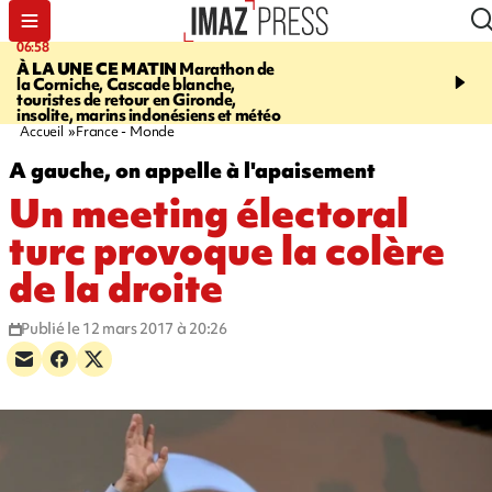
06:58
09:14
À LA UNE CE MATIN
Marathon de
GIRONDE
Retour timid
la Corniche, Cascade blanche,
touristes au Porge, enco
touristes de retour en Gironde,
par le mégafeu
insolite, marins indonésiens et météo
Accueil
France - Monde
A gauche, on appelle à l'apaisement
Un meeting électoral
turc provoque la colère
de la droite
Publié le 12 mars 2017 à 20:26