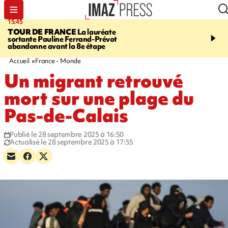
15:45
20:17
TOUR DE FRANCE
La lauréate
À RETENIR CE SOIR
Sé
sortante Pauline Ferrand-Prévot
routière, concours de nou
abandonne avant la 8e étape
du littoral fermée, courr
Darmanin et évacuation
Accueil
France - Monde
Un migrant retrouvé
mort sur une plage du
Pas-de-Calais
Publié le 28 septembre 2025 à 16:50
Actualisé le 28 septembre 2025 à 17:55