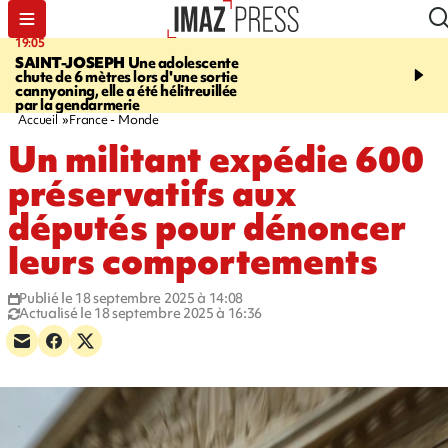
19:05
20:44
SAINT-JOSEPH
Une adolescente
À RETENIR CE SOIR
G
chute de 6 mètres lors d'une sortie
rouée de coups, cycliste,
cannyoning, elle a été hélitreuillée
personne disparue et c
par la gendarmerie
para-natation
Accueil
France - Monde
Un militant expédie 600
préservatifs aux
députés pour dénoncer
leurs comportements
Publié le 18 septembre 2025 à 14:08
Actualisé le 18 septembre 2025 à 16:36