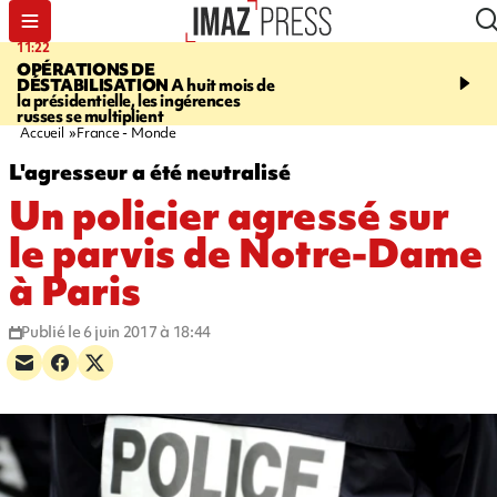
11:22
14:51
OPÉRATIONS DE
PARA-NATATION
Le P
DÉSTABILISATION
A huit mois de
Rivière triple champion
la présidentielle, les ingérences
russes se multiplient
Accueil
France - Monde
L'agresseur a été neutralisé
Un policier agressé sur
le parvis de Notre-Dame
à Paris
Publié le 6 juin 2017 à 18:44