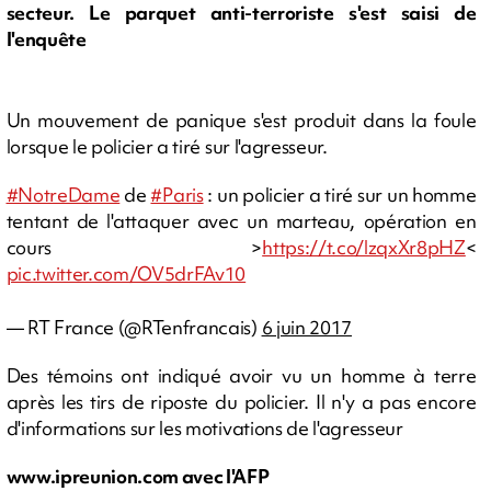
secteur. Le parquet anti-terroriste s'est saisi de
l'enquête
Un mouvement de panique s'est produit dans la foule
lorsque le policier a tiré sur l'agresseur.
#NotreDame
de
#Paris
: un policier a tiré sur un homme
tentant de l'attaquer avec un marteau, opération en
cours >
https://t.co/lzqxXr8pHZ
<
pic.twitter.com/OV5drFAv10
— RT France (@RTenfrancais)
6 juin 2017
Des témoins ont indiqué avoir vu un homme à terre
après les tirs de riposte du policier. Il n'y a pas encore
d'informations sur les motivations de l'agresseur
www.ipreunion.com avec l'AFP