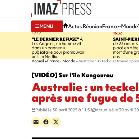
Actus Réunion
France-Monde
MENU
17:17
16:32
"LE DERNIER REFUGE"
À
SAINT-PIER
Los Angeles, un homme vit
de 23 ans mis
dans un panneau
placé en déte
publicitaire pour promouvoir
mort d'une g
un film Netflix
ans
Accueil
France - Monde
Australie : un teckel retrouvé aprè
[VIDÉO] Sur l'île Kangourou
Australie : un tecke
après une fugue de 
Publié le 30 avril 2025 à 11:51
Actualisé le 30 avril 2