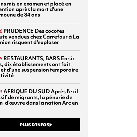
ans mis en examen et placé en
ention après la mort d'une
moune de 84 ans
PRUDENCE
Des cocotes
6
ute vendues chez Carrefour à La
nion risquent d'exploser
RESTAURANTS, BARS
En six
5
, dix établissements ont fait
bjet d'une suspension temporaire
tivité
AFRIQUE DU SUD
Après l'exil
3
sif de migrants, la pénurie de
n-d'œuvre dans la nation Arc en
PLUS D’INFOS