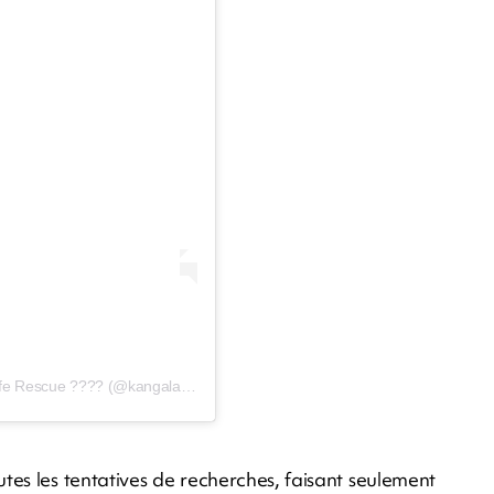
Une publication partagée par KANGALA - Animal/Wildlife Rescue ???? (@kangala_rescue)
es les tentatives de recherches, faisant seulement