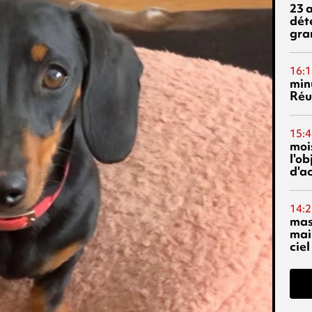
23 
dét
gra
16:1
min
Réu
15:4
mois
l'o
d'ac
14:2
mas
mai
ciel