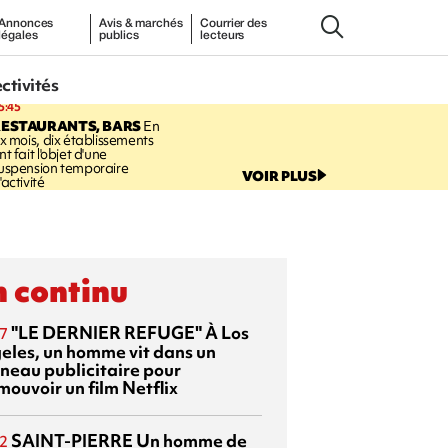
Annonces
Avis & marchés
Courrier des
légales
publics
lecteurs
ectivités
5:45
RESTAURANTS, BARS
En
ix mois, dix établissements
nt fait l'objet d'une
uspension temporaire
VOIR PLUS
'activité
 continu
"LE DERNIER REFUGE"
À Los
7
eles, un homme vit dans un
neau publicitaire pour
mouvoir un film Netflix
SAINT-PIERRE
Un homme de
2