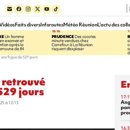
Vidéos
Faits divers
Inforoutes
Météo Réunion
L’actu des coll
16:16
1
RE
Un homme
PRUDENCE
Des cocotes
 en examen et
minute vendues chez
s
ntion après la
Carrefour à La Réunion
o
ramoune de 84
risquent d'exploser
s
d
s une fugue de 529 jours
l retrouvé
En
529 jours
17:1
Ang
025 à 12:13
pan
pro
16:3