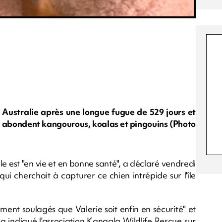
Australie après une longue fugue de 529 jours et
 où abondent kangourous, koalas et pingouins (Photo
lle est "en vie et en bonne santé", a déclaré vendredi
qui cherchait à capturer ce chien intrépide sur l'île
nt soulagés que Valerie soit enfin en sécurité" et
 a indiqué l'association Kangala Wildlife Rescue sur