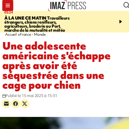
05:24
07:05
À LA UNE CE MATIN
Travailleurs
ETANG-SALÉ
Des chien
étrangers, chiens renifleurs,
mobilisés pour traquer le
agriculteurs, braderie au Port,
d'eau potable. Les vidéo
marche de la mutualité et météo
retrouver sur notre site
Accueil
France - Monde
Une adolescente
américaine s'échappe
après avoir été
séquestrée dans une
cage pour chien
Publié le 15 mai 2025 à 15:51