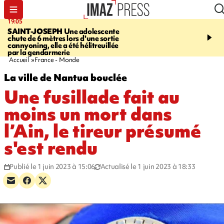
19:05
20:44
SAINT-JOSEPH
Une adolescente
À RETENIR CE SOIR
G
chute de 6 mètres lors d'une sortie
rouée de coups, cycliste,
cannyoning, elle a été hélitreuillée
personne disparue et c
par la gendarmerie
para-natation
Accueil
France - Monde
La ville de Nantua bouclée
Une fusillade fait au
moins un mort dans
l’Ain, le tireur présumé
s'est rendu
Publié le 1 juin 2023 à 15:06
Actualisé le 1 juin 2023 à 18:33