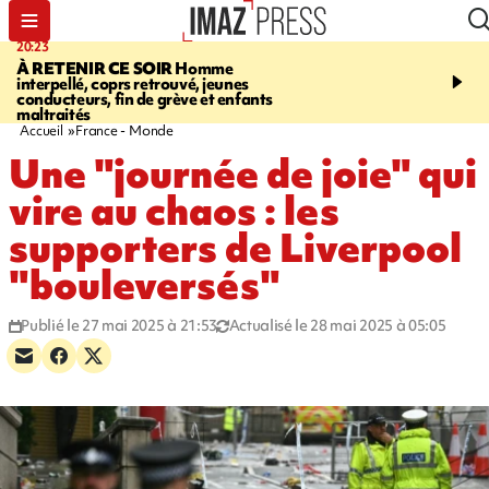
20:23
06:04
À RETENIR CE SOIR
Homme
EMPLOIS
Difficultés d
interpellé, coprs retrouvé, jeunes
à La Réunion - des agric
conducteurs, fin de grève et enfants
envisagent de mettre des
maltraités
étrangers dans les cha
Accueil
France - Monde
Une "journée de joie" qui
vire au chaos : les
supporters de Liverpool
"bouleversés"
Publié le 27 mai 2025 à 21:53
Actualisé le 28 mai 2025 à 05:05