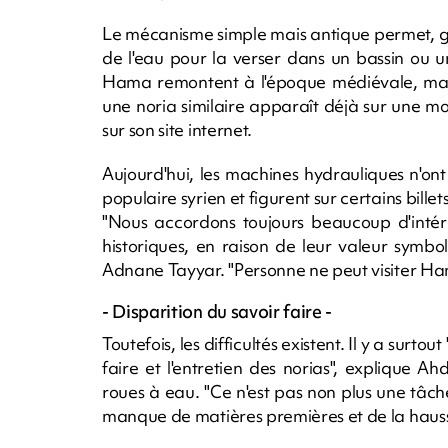
Le mécanisme simple mais antique permet, grâ
de l'eau pour la verser dans un bassin ou 
Hama remontent à l'époque médiévale, mais
une noria similaire apparaît déjà sur une m
sur son site internet.
Aujourd'hui, les machines hydrauliques n'ont p
populaire syrien et figurent sur certains bille
"Nous accordons toujours beaucoup d'intérê
historiques, en raison de leur valeur symbo
Adnane Tayyar. "Personne ne peut visiter Hama s
- Disparition du savoir faire -
Toutefois, les difficultés existent. Il y a surt
faire et l'entretien des norias", explique A
roues à eau. "Ce n'est pas non plus une tâche
manque de matières premières et de la hausse 