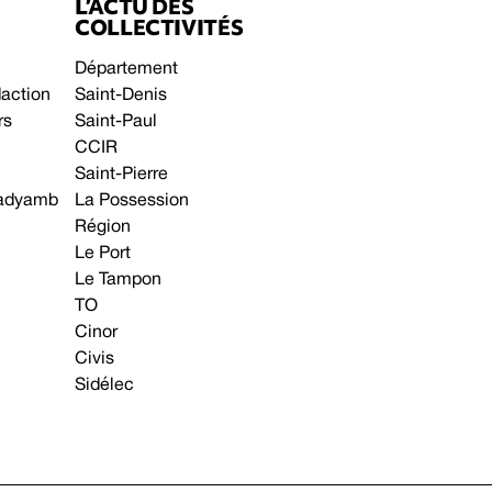
L’ACTU DES
COLLECTIVITÉS
Département
daction
Saint-Denis
rs
Saint-Paul
CCIR
Saint-Pierre
 gadyamb
La Possession
Région
Le Port
Le Tampon
TO
Cinor
Civis
Sidélec