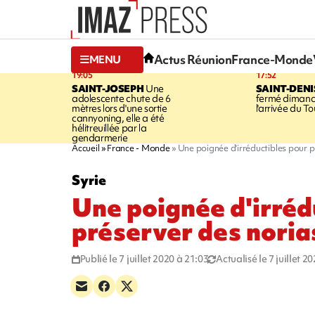
Actus Réunion
France-Monde
MENU
19:05
17:52
SAINT-JOSEPH
Une
SAINT-DENI
adolescente chute de 6
fermé dimanc
mètres lors d'une sortie
l'arrivée du To
cannyoning, elle a été
hélitreuillée par la
gendarmerie
Accueil
France - Monde
Une poignée d'irréductibles pour p
Syrie
Une poignée d'irréd
préserver des noria
Publié le 7 juillet 2020 à 21:03
Actualisé le 7 juillet 2