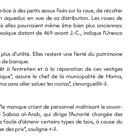
ce à des petits seaux fixés sur la roue, de récolter
un aqueduc en vue de sa distribution. Les roues de
 elles pourraient même être bien plus anciennes:
osaïque datant de 469 avant J.-C., indique l'Unesco
lus d'utilité. Elles restent une fierté du patrimoine
ts de banque.
t à l'entretien et à la réparation de ces vestiges
lique", assure le chef de la municipalité de Hama,
ans aller saluer les norias", s'enorgueillit-il.
out "le manque criant de personnel maîtrisant le savoir-
hd Sabaa al-Arab, qui dirige l'Autorité chargée des
 facile d'obtenir certains types de bois, à cause du
des prix", souligne-t-il.