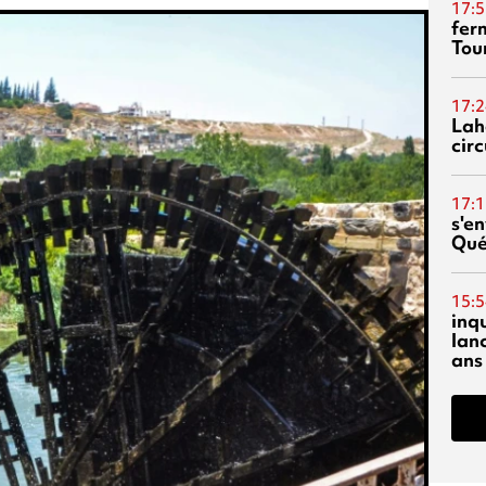
17:5
fer
Tour
17:2
Lah
circ
17:1
s'en
Qué
15:5
inq
lanc
ans