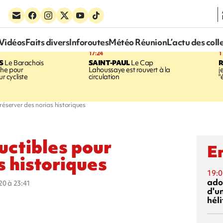
Vidéos
Faits divers
Inforoutes
Météo Réunion
L’actu des coll
17:24
1
S
Le Barachois
SAINT-PAUL
Le Cap
he pour
Lahoussaye est rouvert à la
j
ur cycliste
circulation
"
réserver des norias historiques
uctibles pour
En
s historiques
19:0
ado
020 à 23:41
d'un
hél