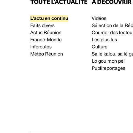
TOUTE L’ACTUALITÉ
À DÉCOUVRIR
L’actu en continu
Vidéos
Faits divers
Sélection de la Ré
Actus Réunion
Courrier des lecteu
France-Monde
Les plus lus
Inforoutes
Culture
Météo Réunion
Sa lé kalou, sa lé
Lo gou mon péi
Publireportages