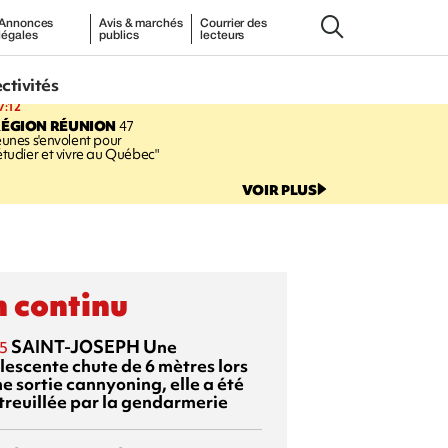
Annonces
Avis & marchés
Courrier des
légales
publics
lecteurs
ectivités
7:12
RÉGION RÉUNION
47
eunes s'envolent pour
étudier et vivre au Québec"
VOIR PLUS
 continu
SAINT-JOSEPH
Une
5
lescente chute de 6 mètres lors
e sortie cannyoning, elle a été
itreuillée par la gendarmerie