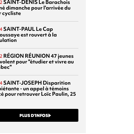
SAINT-DENIS
Le Barachois
2
mé dimanche pour l'arrivée du
 cycliste
SAINT-PAUL
Le Cap
4
oussaye est rouvert à la
ulation
RÉGION RÉUNION
47 jeunes
2
volent pour "étudier et vivre au
bec"
SAINT-JOSEPH
Disparition
4
uiétante - un appel à témoins
é pour retrouver Loïc Paulin, 25
PLUS D’INFOS