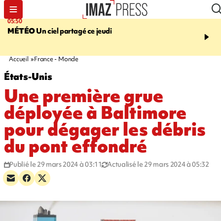
05:50
08:13
MÉTÉO
Un ciel partagé ce jeudi
MORT D'UNE GRAMO
SAINT-PIERRE
La victi
rouée de coups, un susp
en garde à vue
Accueil
France - Monde
États-Unis
Une première grue
déployée à Baltimore
pour dégager les débris
du pont effondré
Publié le 29 mars 2024 à 03:11
Actualisé le 29 mars 2024 à 05:32