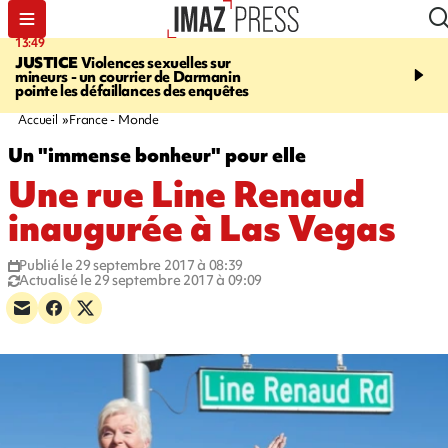
13:49
17:59
JUSTICE
Violences sexuelles sur
INFOROUTE
Marathon 
mineurs - un courrier de Darmanin
Corniche - la route du L
pointe les défaillances des enquêtes
ce dimanche matin dans 
Nord-Ouest
Accueil
France - Monde
Un "immense bonheur" pour elle
Une rue Line Renaud
inaugurée à Las Vegas
Publié le 29 septembre 2017 à 08:39
Actualisé le 29 septembre 2017 à 09:09