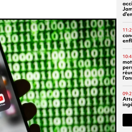
acci
Jam
d'e
11:2
con
enf
10:4
mot
per
réu
l'a
09:2
Att
ing