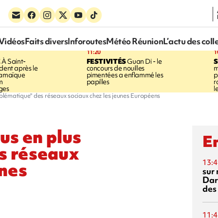
Vidéos
Faits divers
Inforoutes
Météo Réunion
L’actu des coll
11:20
1
E
À Saint-
FESTIVITÉS
Guan Di - le
S
dent après le
concours de nouilles
m
Jamaïque
pimentées a enflammé les
p
m
papilles
r
ges
l
roblématique" des réseaux sociaux chez les jeunes Européens
lus en plus
En
s réseaux
13:4
unes
sur 
Dar
des
11:4