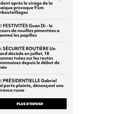
dent après le virage de la
aïque provoque 9 km
mbouteillages
FESTIVITÉS
Guan Di - le
0
cours de nouilles pimentées a
lammé les papilles
SÉCURITÉ ROUTIÈRE
Un
6
ard décède en juillet, 18
sonnes tuées sur les routes
nionnaises depuis le début de
nnée
PRÉSIDENTIELLE
Gabriel
5
al porte plainte, dénonçant une
érence russe
PLUS D’INFOS