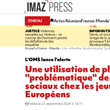
Actus Réunion
France-Monde
MENU
13:49
11:43
JUSTICE
Violences
INFOROUT
sexuelles sur mineurs - un
Denis, un acci
courrier de Darmanin pointe
virage de la 
les défaillances des
provoque 9 k
enquêtes
d'embouteilla
Accueil
France - Monde
Une utilisation de plus en plus "p
L'OMS lance l'alerte
Une utilisation de p
"problématique" de
sociaux chez les je
Européens
Publié le 25 septembre 2024 à 16:11