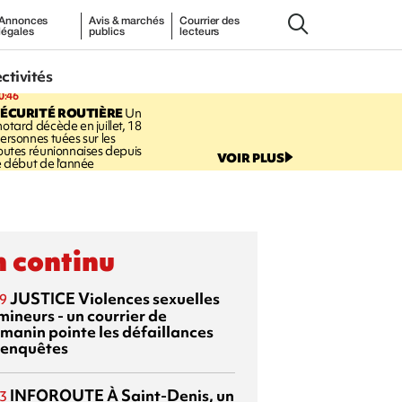
Annonces
Avis & marchés
Courrier des
légales
publics
lecteurs
ectivités
0:46
ÉCURITÉ ROUTIÈRE
Un
otard décède en juillet, 18
ersonnes tuées sur les
outes réunionnaises depuis
VOIR PLUS
e début de l'année
 continu
JUSTICE
Violences sexuelles
9
mineurs - un courrier de
manin pointe les défaillances
 enquêtes
INFOROUTE
À Saint-Denis, un
3