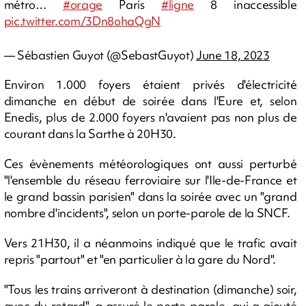
métro…
#orage
Paris
#ligne
8 inaccessible
pic.twitter.com/3Dn8ohaQgN
— Sébastien Guyot (@SebastGuyot)
June 18, 2023
Environ 1.000 foyers étaient privés d'électricité
dimanche en début de soirée dans l'Eure et, selon
Enedis, plus de 2.000 foyers n'avaient pas non plus de
courant dans la Sarthe à 20H30.
Ces évènements météorologiques ont aussi perturbé
"l'ensemble du réseau ferroviaire sur l'Ile-de-France et
le grand bassin parisien" dans la soirée avec un "grand
nombre d'incidents", selon un porte-parole de la SNCF.
Vers 21H30, il a néanmoins indiqué que le trafic avait
repris "partout" et "en particulier à la gare du Nord".
"Tous les trains arriveront à destination (dimanche) soir,
avec du retard", a assuré le porte-parole, qui a ajouté