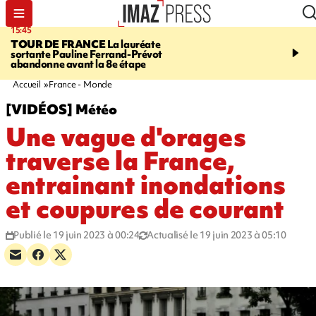
15:45
20:17
TOUR DE FRANCE
La lauréate
À RETENIR CE SOIR
Sé
sortante Pauline Ferrand-Prévot
routière, concours de nou
abandonne avant la 8e étape
du littoral fermée, courr
Darmanin et évacuation
Accueil
France - Monde
[VIDÉOS] Météo
Une vague d'orages
traverse la France,
entrainant inondations
et coupures de courant
Publié le 19 juin 2023 à 00:24
Actualisé le 19 juin 2023 à 05:10