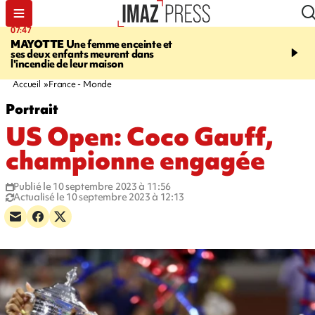
07:47
10:48
MAYOTTE
Une femme enceinte et
MALAISE
L'acteur fran
ses deux enfants meurent dans
Christophe Lambert s'e
l'incendie de leur maison
pleine séance de dédica
Etats-Unis. Vidéo sur no
Accueil
France - Monde
Portrait
US Open: Coco Gauff,
championne engagée
Publié le 10 septembre 2023 à 11:56
Actualisé le 10 septembre 2023 à 12:13