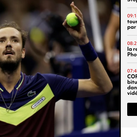
09:1
tou
par
08:2
la 
Phot
07:4
CO
bitu
dans
vidé