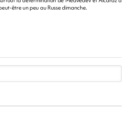
 surtout la détermination de Medvedev et Alcaraz à
a peut-être un peu au Russe dimanche.