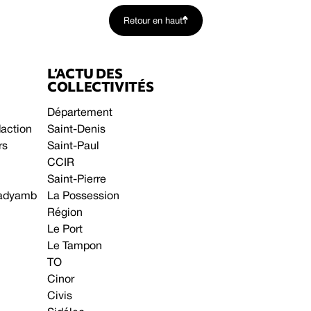
Retour en haut
L’ACTU DES
COLLECTIVITÉS
Département
daction
Saint-Denis
rs
Saint-Paul
CCIR
Saint-Pierre
 gadyamb
La Possession
Région
Le Port
Le Tampon
TO
Cinor
Civis