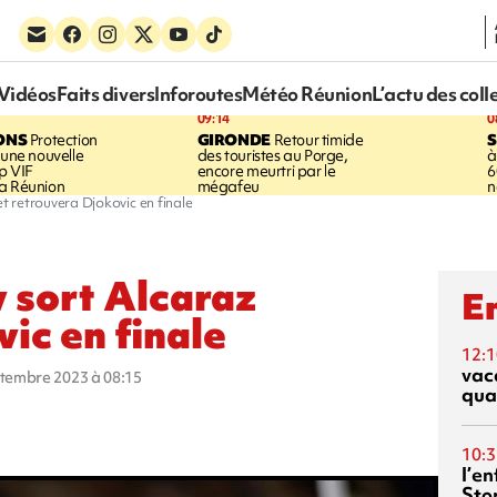
Vidéos
Faits divers
Inforoutes
Météo Réunion
L’actu des coll
09:14
0
ONS
Protection
GIRONDE
Retour timide
 une nouvelle
des touristes au Porge,
à
p VIF
encore meurtri par le
6
a Réunion
mégafeu
n
 retrouvera Djokovic en finale
 sort Alcaraz
En
ic en finale
12:1
vac
eptembre 2023 à 08:15
qua
10:3
l’e
Sto