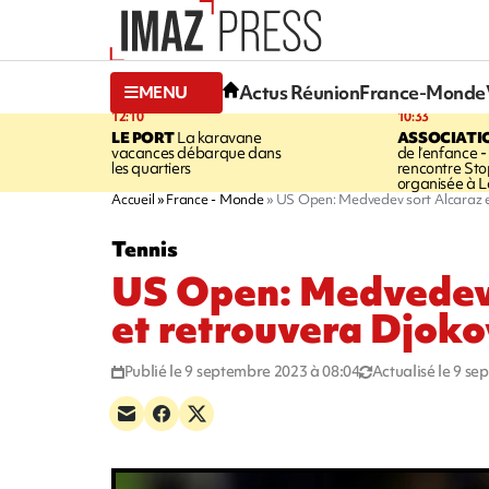
Actus Réunion
France-Monde
MENU
12:10
10:33
LE PORT
La karavane
ASSOCIATI
vacances débarque dans
de l’enfance -
les quartiers
rencontre Sto
organisée à L
Accueil
France - Monde
US Open: Medvedev sort Alcaraz et
Tennis
US Open: Medvedev
et retrouvera Djokov
Publié le 9 septembre 2023 à 08:04
Actualisé le 9 s