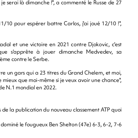
et je serai là dimanche !", a commenté le Russe de 27
 11/10 pour espérer battre Carlos, j'ai joué 12/10 !",
dal et une victoire en 2021 contre Djokovic, c'est
 que s'apprête à jouer dimanche Medvedev, sa
ième contre le Serbe.
ontre un gars qui a 23 titres du Grand Chelem, et moi,
ue mieux que moi-même si je veux avoir une chance",
 de N.1 mondial en 2022.
rs de la publication du nouveau classement ATP quoi
a dominé le fougueux Ben Shelton (47e) 6-3, 6-2, 7-6