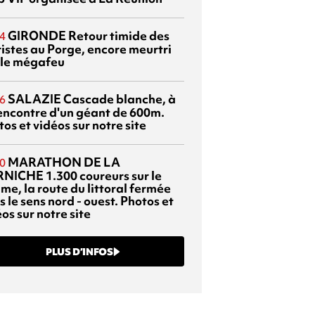
GIRONDE
Retour timide des
4
ristes au Porge, encore meurtri
 le mégafeu
SALAZIE
Cascade blanche, à
6
rencontre d'un géant de 600m.
os et vidéos sur notre site
MARATHON DE LA
0
RNICHE
1.300 coureurs sur le
me, la route du littoral fermée
 le sens nord - ouest. Photos et
os sur notre site
PLUS D’INFOS