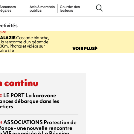
Annonces
Avis & marchés
Courrier des
légales
publics
lecteurs
ectivités
8:26
SALAZIE
Cascade blanche,
 la rencontre d'un géant de
00m. Photos et vidéos sur
VOIR PLUS
otre site
 continu
LE PORT
La karavane
0
ances débarque dans les
rtiers
ASSOCIATIONS
Protection de
3
nfance - une nouvelle rencontre
p VIF organisée à La Réunion