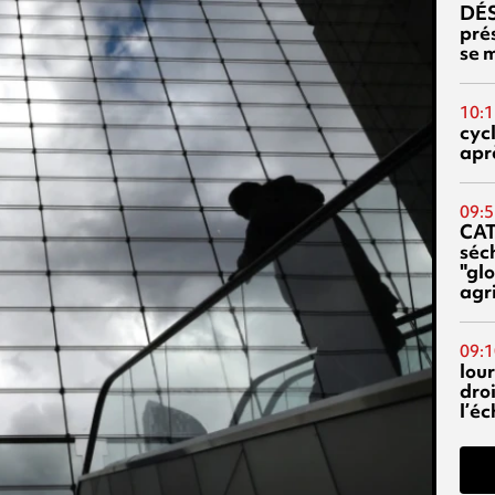
DÉS
prés
se m
10:1
cyc
aprè
09:5
CA
séc
"glo
agri
09:1
lour
droi
l’é