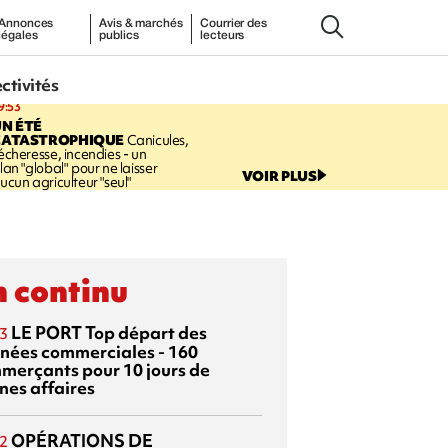
Annonces
Avis & marchés
Courrier des
légales
publics
lecteurs
ectivités
9:53
N ÉTÉ
CATASTROPHIQUE
Canicules,
écheresse, incendies - un
lan "global" pour ne laisser
VOIR PLUS
ucun agriculteur "seul"
 continu
LE PORT
Top départ des
3
rnées commerciales - 160
merçants pour 10 jours de
nes affaires
OPÉRATIONS DE
2