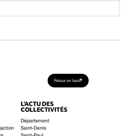
Retour en haut
L’ACTU DES
COLLECTIVITÉS
Département
daction
Saint-Denis
rs
Saint-Paul