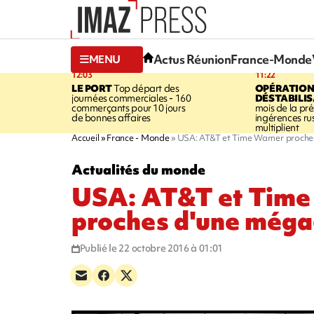
Actus Réunion
France-Monde
MENU
12:03
11:22
LE PORT
Top départ des
OPÉRATION
journées commerciales - 160
DÉSTABILI
commerçants pour 10 jours
mois de la prés
de bonnes affaires
ingérences ru
multiplient
Accueil
France - Monde
USA: AT&T et Time Warner proche
Actualités du monde
USA: AT&T et Time
proches d'une méga
Publié le 22 octobre 2016 à 01:01