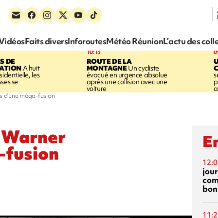
Vidéos
Faits divers
Inforoutes
Météo Réunion
L’actu des coll
10:13
0
S DE
ROUTE DE LA
U
SATION
A huit
MONTAGNE
Un cycliste
identielle, les
évacué en urgence absolue
s
sses se
après une collision avec une
p
voiture
a
s d'une méga-fusion
 Warner
En
-fusion
12:0
jou
com
bon
11:2