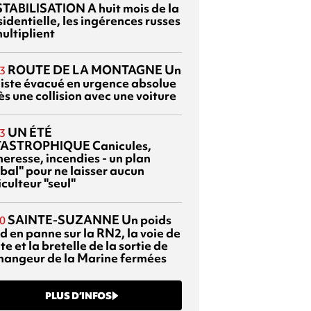
TABILISATION
A huit mois de la
identielle, les ingérences russes
ultiplient
ROUTE DE LA MONTAGNE
Un
3
liste évacué en urgence absolue
s une collision avec une voiture
UN ÉTÉ
3
TASTROPHIQUE
Canicules,
heresse, incendies - un plan
bal" pour ne laisser aucun
culteur "seul"
SAINTE-SUZANNE
Un poids
0
d en panne sur la RN2, la voie de
te et la bretelle de la sortie de
changeur de la Marine fermées
PLUS D’INFOS