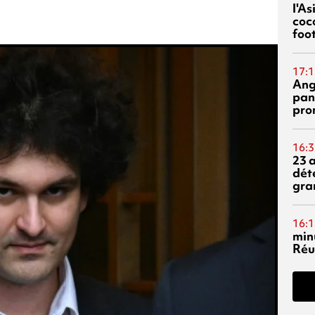
l'A
coc
foo
17:1
Ang
pan
pro
16:3
23 
dét
gra
16:1
min
Réu