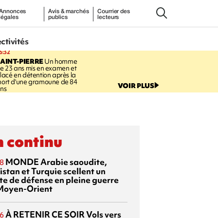
Annonces
Avis & marchés
Courrier des
légales
publics
lecteurs
ectivités
6:32
AINT-PIERRE
Un homme
e 23 ans mis en examen et
lacé en détention après la
ort d'une gramoune de 84
VOIR PLUS
ns
 continu
MONDE
Arabie saoudite,
8
istan et Turquie scellent un
te de défense en pleine guerre
Moyen-Orient
À RETENIR CE SOIR
Vols vers
6