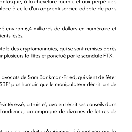
fantasque, à la chevelure fournie et aux perpétuels
r place à celle d'un apprenti sorcier, adepte de paris
é environ 6,4 milliards de dollars en numéraire et
ents lésés.
utale des cryptomonnaies, qui se sont remises après
plusieurs faillites et ponctué par le scandale FTX.
es avocats de Sam Bankman-Fried, qui vient de fêter
SBF" plus humain que le manipulateur décrit lors de
intéressé, altruiste", avaient écrit ses conseils dans
'audience, accompagné de dizaines de lettres de
t que sa conduite n'a +jamais été motivée par la