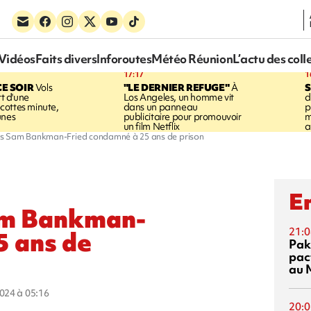
Vidéos
Faits divers
Inforoutes
Météo Réunion
L’actu des coll
17:17
1
CE SOIR
Vols
"LE DERNIER REFUGE"
À
S
rt d'une
Los Angeles, un homme vit
d
cottes minute,
dans un panneau
p
unes
publicitaire pour promouvoir
m
un film Netflix
a
es Sam Bankman-Fried condamné à 25 ans de prison
En
am Bankman-
21:0
5 ans de
Pak
pac
au 
2024 à 05:16
20:0