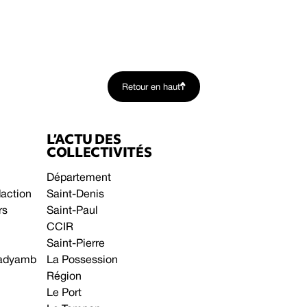
Retour en haut
L’ACTU DES
COLLECTIVITÉS
Département
daction
Saint-Denis
rs
Saint-Paul
CCIR
Saint-Pierre
 gadyamb
La Possession
Région
Le Port