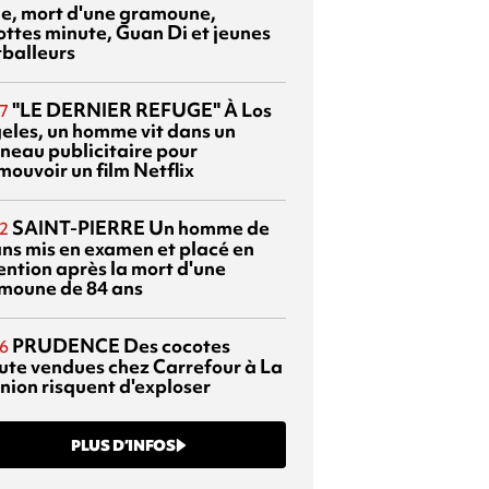
sie, mort d'une gramoune,
ottes minute, Guan Di et jeunes
tballeurs
"LE DERNIER REFUGE"
À Los
7
eles, un homme vit dans un
neau publicitaire pour
mouvoir un film Netflix
SAINT-PIERRE
Un homme de
2
ans mis en examen et placé en
ention après la mort d'une
moune de 84 ans
PRUDENCE
Des cocotes
6
ute vendues chez Carrefour à La
nion risquent d'exploser
PLUS D’INFOS