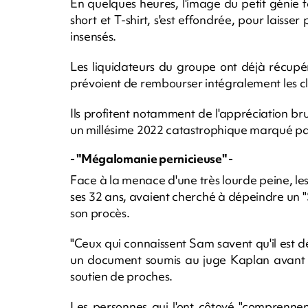
En quelques heures, l'image du petit génie 
short et T-shirt, s'est effondrée, pour laisse
insensés.
Les liquidateurs du groupe ont déjà récupér
prévoient de rembourser intégralement les cli
Ils profitent notamment de l'appréciation br
un millésime 2022 catastrophique marqué par 
- "Mégalomanie pernicieuse" -
Face à la menace d'une très lourde peine, l
ses 32 ans, avaient cherché à dépeindre un "
son procès.
"Ceux qui connaissent Sam savent qu'il est dés
un document soumis au juge Kaplan avant l
soutien de proches.
Les personnes qui l'ont côtoyé "comprennen