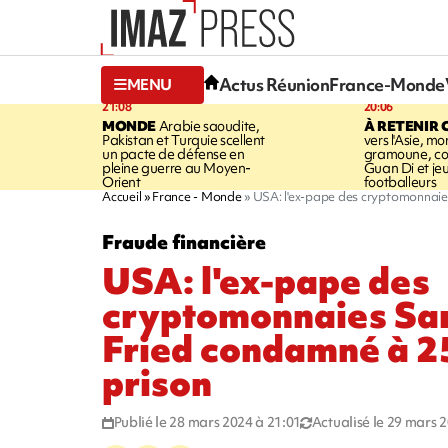
Actus Réunion
France-Monde
MENU
21:08
20:06
MONDE
Arabie saoudite,
À RETENIR 
Pakistan et Turquie scellent
vers l'Asie, mo
un pacte de défense en
gramoune, co
pleine guerre au Moyen-
Guan Di et je
Orient
footballeurs
Accueil
France - Monde
USA: l'ex-pape des cryptomonnai
Fraude financière
USA: l'ex-pape des
cryptomonnaies S
Fried condamné à 2
prison
Publié le 28 mars 2024 à 21:01
Actualisé le 29 mars 