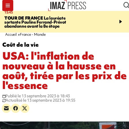
15:45
20:17
TOUR DE FRANCE
La lauréate
À RETENIR CE SOIR
Sé
sortante Pauline Ferrand-Prévot
routière, concours de nou
abandonne avant la 8e étape
du littoral fermée, courr
Darmanin et évacuation
Accueil
France - Monde
Coût de la vie
USA: l'inflation de
nouveau à la hausse en
août, tirée par les prix de
l'essence
Publié le 13 septembre 2023 à 18:43
Actualisé le 13 septembre 2023 à 19:55