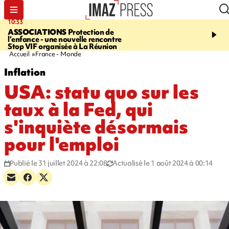
10:33
15:03
ASSOCIATIONS
Protection de
CANADA
Vaste feu de 
l’enfance - une nouvelle rencontre
l'ouest du pays, 20.000 
Stop VIF organisée à La Réunion
l'état d'urgence déclaré
Accueil
France - Monde
Inflation
USA: statu quo sur les
taux à la Fed, qui
s'inquiète désormais
pour l'emploi
Publié le 31 juillet 2024 à 22:08
Actualisé le 1 août 2024 à 00:14