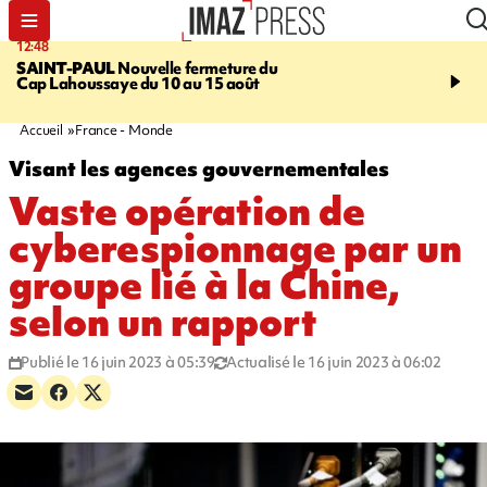
12:48
14:23
SAINT-PAUL
Nouvelle fermeture du
AFRIQUE DU SUD
Aprè
Cap Lahoussaye du 10 au 15 août
massif de migrants, la p
main-d'œuvre dans la na
ciel
Accueil
France - Monde
Visant les agences gouvernementales
Vaste opération de
cyberespionnage par un
groupe lié à la Chine,
selon un rapport
Publié le 16 juin 2023 à 05:39
Actualisé le 16 juin 2023 à 06:02