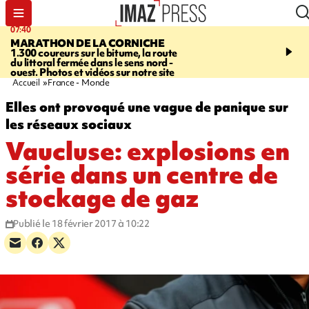
07:40
10:33
MARATHON DE LA CORNICHE
ASSOCIATIONS
Protec
1.300 coureurs sur le bitume, la route
l’enfance - une nouvelle
du littoral fermée dans le sens nord -
Stop VIF organisée à La
ouest. Photos et vidéos sur notre site
Accueil
France - Monde
Elles ont provoqué une vague de panique sur
les réseaux sociaux
Vaucluse: explosions en
série dans un centre de
stockage de gaz
Publié le 18 février 2017 à 10:22