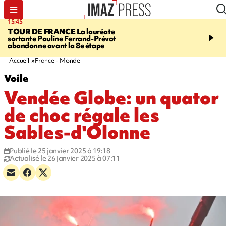
15:45
20:17
TOUR DE FRANCE
La lauréate
À RETENIR CE SOIR
Sé
sortante Pauline Ferrand-Prévot
routière, concours de nou
abandonne avant la 8e étape
du littoral fermée, courr
Darmanin et évacuation
Accueil
France - Monde
Voile
Vendée Globe: un quator
de choc régale les
Sables-d'Olonne
Publié le 25 janvier 2025 à 19:18
Actualisé le 26 janvier 2025 à 07:11