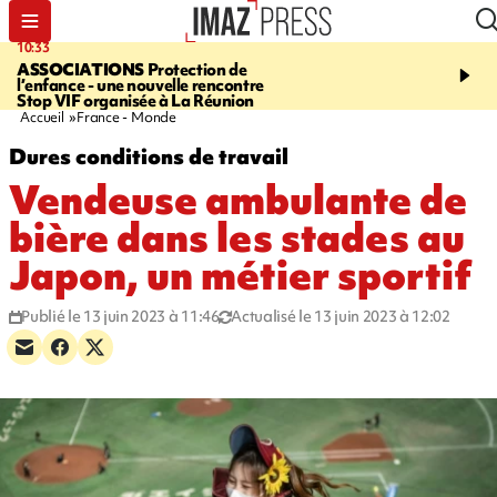
10:33
15:03
ASSOCIATIONS
Protection de
CANADA
Vaste feu de 
l’enfance - une nouvelle rencontre
l'ouest du pays, 20.000 
Stop VIF organisée à La Réunion
l'état d'urgence déclaré
Accueil
France - Monde
Dures conditions de travail
Vendeuse ambulante de
bière dans les stades au
Japon, un métier sportif
Publié le 13 juin 2023 à 11:46
Actualisé le 13 juin 2023 à 12:02