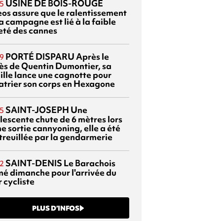
USINE DE BOIS-ROUGE
5
eos assure que le ralentissement
a campagne est lié à la faible
eté des cannes
PORTÉ DISPARU
Après le
9
ès de Quentin Dumontier, sa
ille lance une cagnotte pour
atrier son corps en Hexagone
SAINT-JOSEPH
Une
5
lescente chute de 6 mètres lors
e sortie cannyoning, elle a été
itreuillée par la gendarmerie
SAINT-DENIS
Le Barachois
2
mé dimanche pour l'arrivée du
 cycliste
PLUS D’INFOS