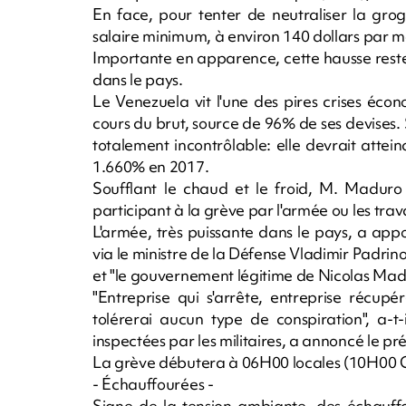
En face, pour tenter de neutraliser la gro
salaire minimum, à environ 140 dollars par moi
Importante en apparence, cette hausse reste 
dans le pays.
Le Venezuela vit l'une des pires crises éco
cours du brut, source de 96% de ses devises. 
totalement incontrôlable: elle devrait atte
1.660% en 2017.
Soufflant le chaud et le froid, M. Maduro
participant à la grève par l'armée ou les trava
L'armée, très puissante dans le pays, a app
via le ministre de la Défense Vladimir Padrino
et "le gouvernement légitime de Nicolas Mad
"Entreprise qui s'arrête, entreprise récupér
tolérerai aucun type de conspiration", a-t
inspectées par les militaires, a annoncé le pré
La grève débutera à 06H00 locales (10H00 
- Échauffourées -
Signe de la tension ambiante, des échauffo