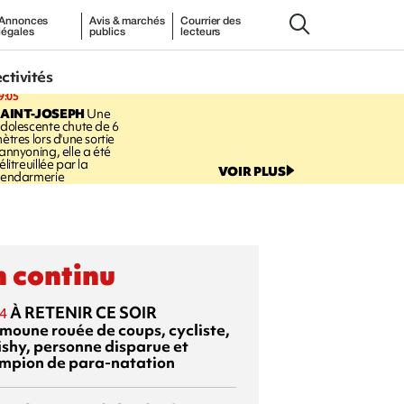
Annonces
Avis & marchés
Courrier des
légales
publics
lecteurs
ectivités
9:05
AINT-JOSEPH
Une
dolescente chute de 6
ètres lors d'une sortie
annyoning, elle a été
élitreuillée par la
VOIR PLUS
endarmerie
 continu
À RETENIR CE SOIR
4
moune rouée de coups, cycliste,
ishy, personne disparue et
mpion de para-natation