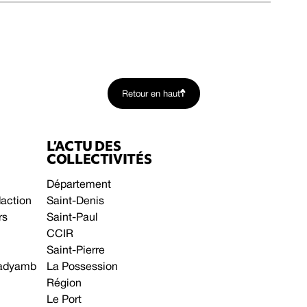
Retour en haut
L’ACTU DES
COLLECTIVITÉS
Département
daction
Saint-Denis
rs
Saint-Paul
CCIR
Saint-Pierre
 gadyamb
La Possession
Région
Le Port