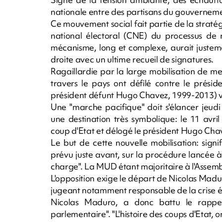
nationale entre des partisans du gouvernement
Ce mouvement social fait partie de la stratégi
national électoral (CNE) du processus de
mécanisme, long et complexe, aurait justem
droite avec un ultime recueil de signatures.
Ragaillardie par la large mobilisation de me
travers le pays ont défilé contre le présid
président défunt Hugo Chavez, 1999-2013) v
Une "marche pacifique" doit s'élancer jeudi 
une destination très symbolique: le 11 avri
coup d'Etat et délogé le président Hugo Chave
Le but de cette nouvelle mobilisation: signi
prévu juste avant, sur la procédure lancée
charge". La MUD étant majoritaire à l'Assembl
L'opposition exige le départ de Nicolas Madu
jugeant notamment responsable de la crise
Nicolas Maduro, a donc battu le rappel
parlementaire". "L'histoire des coups d'Etat, on