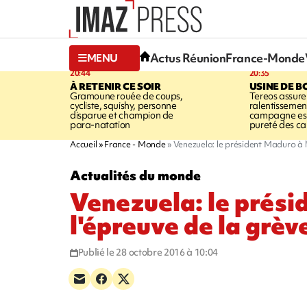
Actus Réunion
France-Monde
MENU
20:44
20:35
À RETENIR CE SOIR
USINE DE B
Gramoune rouée de coups,
Tereos assure
cycliste, squishy, personne
ralentissemen
disparue et champion de
campagne est l
para-natation
pureté des c
Accueil
France - Monde
Venezuela: le président Maduro à l
Actualités du monde
Venezuela: le prési
l'épreuve de la grèv
Publié le 28 octobre 2016 à 10:04