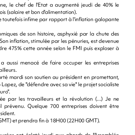
gne, le chef de l'Etat a augmenté jeudi de 40% le
s (salaire et bon d'alimentation).
toutefois infime par rapport à l'inflation galopante
nomiques de son histoire, asphyxié par la chute des
Son inflation, stimulée par les pénuries, est devenue
indre 475% cette année selon le FMI puis exploser à
 a aussi menacé de faire occuper les entreprises
illeurs.
orté mardi son soutien au président en promettant,
 Lopez, de "défendre avec sa vie" le projet socialiste
uro".
ée par les travailleurs et la révolution (...) Je ne
-il prévenu. Quelque 700 entreprises doivent être
sident.
GMT) et prendra fin à 18H00 (22H00 GMT).
urées ont éclaté jeudi aux abords de l'Assemblée