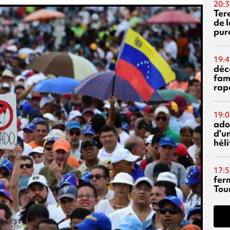
20:3
Ter
de l
pur
19:4
déc
fam
rap
19:0
ado
d'un
hél
17:5
fer
Tour