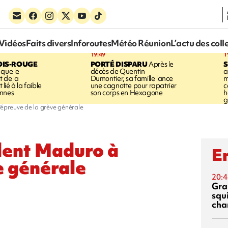
Vidéos
Faits divers
Inforoutes
Météo Réunion
L’actu des coll
19:49
1
OIS-ROUGE
PORTÉ DISPARU
Après le
S
 que le
décès de Quentin
a
t de la
Dumontier, sa famille lance
m
ié à la faible
une cagnotte pour rapatrier
c
annes
son corps en Hexagone
h
g
'épreuve de la grève générale
dent Maduro à
En
e générale
20:4
Gra
squ
cha