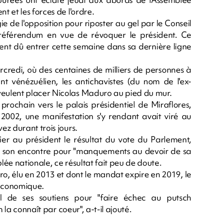
 et les forces de l'ordre.
e de l'opposition pour riposter au gel par le Conseil
 référendum en vue de révoquer le président. Ce
ent dû entrer cette semaine dans sa dernière ligne
rcredi, où des centaines de milliers de personnes à
ent vénézuélien, les antichavistes (du nom de l'ex-
eulent placer Nicolas Maduro au pied du mur.
prochain vers le palais présidentiel de Miraflores,
l 2002, une manifestation s'y rendant avait viré au
z durant trois jours.
fier au président le résultat du vote du Parlement,
 à son encontre pour "manquements au devoir de sa
ée nationale, ce résultat fait peu de doute.
ro, élu en 2013 et dont le mandat expire en 2019, le
 économique.
 de ses soutiens pour "faire échec au putsch
 la connaît par coeur", a-t-il ajouté.