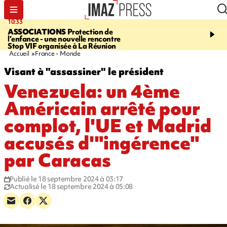
10:33
15:03
ASSOCIATIONS
Protection de
CANADA
Vaste feu de 
l’enfance - une nouvelle rencontre
l'ouest du pays, 20.000 
Stop VIF organisée à La Réunion
l'état d'urgence déclaré
Accueil
France - Monde
Visant à "assassiner" le président
Venezuela: un 4ème
Américain arrêté pour
complot, l'UE et Madrid
accusés d'"ingérence"
par Caracas
Publié le 18 septembre 2024 à 03:17
Actualisé le 18 septembre 2024 à 05:08