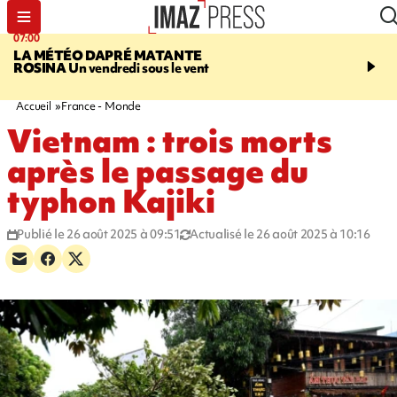
07:00
07:58
LA MÉTÉO DAPRÉ MATANTE
SAINT-DENIS
La réouv
ROSINA
Un vendredi sous le vent
téléphérique Papang fi
annulée à cause d'un p
technique
Accueil
France - Monde
Vietnam : trois morts
après le passage du
typhon Kajiki
Publié le 26 août 2025 à 09:51
Actualisé le 26 août 2025 à 10:16