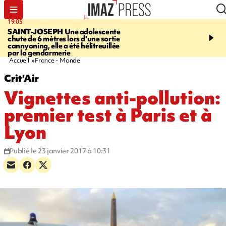
19:05
20:44
SAINT-JOSEPH
Une adolescente
À RETENIR CE SOIR
G
chute de 6 mètres lors d'une sortie
rouée de coups, cycliste,
cannyoning, elle a été hélitreuillée
personne disparue et c
par la gendarmerie
para-natation
Accueil
France - Monde
Crit'Air
Vignettes anti-pollution:
premier test à Paris et à
Lyon
Publié le 23 janvier 2017 à 10:31