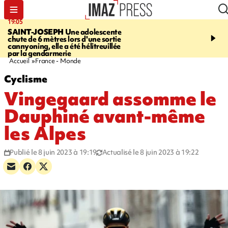
19:05
20:44
SAINT-JOSEPH
Une adolescente
À RETENIR CE SOIR
G
chute de 6 mètres lors d'une sortie
rouée de coups, cycliste,
cannyoning, elle a été hélitreuillée
personne disparue et c
par la gendarmerie
para-natation
Accueil
France - Monde
Cyclisme
Vingegaard assomme le
Dauphiné avant-même
les Alpes
Publié le 8 juin 2023 à 19:19
Actualisé le 8 juin 2023 à 19:22