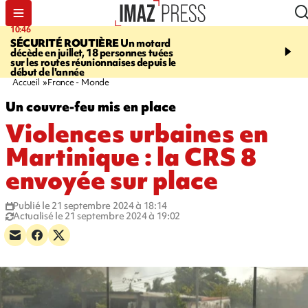
10:46
13:49
SÉCURITÉ ROUTIÈRE
Un motard
JUSTICE
Violences sexu
décède en juillet, 18 personnes tuées
mineurs - un courrier d
sur les routes réunionnaises depuis le
pointe les défaillances 
début de l'année
Accueil
France - Monde
Un couvre-feu mis en place
Violences urbaines en
Martinique : la CRS 8
envoyée sur place
Publié le 21 septembre 2024 à 18:14
Actualisé le 21 septembre 2024 à 19:02