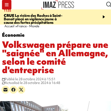
11:35
11:57
CRUE
La rivière des Roches à Saint-
SAINT-DENIS
Le télép
Benoit placé en vigilance jaune à
Papang a repris du servi
cause des fortes précipitations
Accueil
France - Monde
Économie
Volkswagen prépare une
"saignée" en Allemagne,
selon le comité
d'entreprise
Publié le 28 octobre 2024 à 15:51
Actualisé le 28 octobre 2024 à 16:48