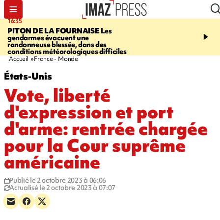
16:35
06:58
PITON DE LA FOURNAISE
Les
À LA UNE CE MATIN
M
gendarmes évacuent une
la Corniche, Cascade bl
randonneuse blessée, dans des
touristes de retour en G
conditions météorologiques difficiles
insolite, marins indonés
Accueil
France - Monde
États-Unis
Vote, liberté
d'expression et port
d'arme: rentrée chargée
pour la Cour suprême
américaine
Publié le 2 octobre 2023 à 06:06
Actualisé le 2 octobre 2023 à 07:07