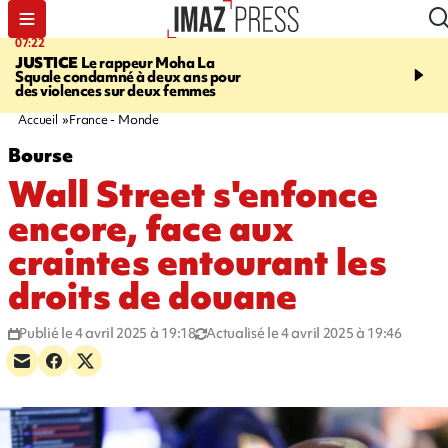
07:22
10:46
JUSTICE
Le rappeur Moha La
SÉCURITÉ ROUTIÈRE
Squale condamné à deux ans pour
décède en juillet, 18 pe
des violences sur deux femmes
sur les routes réunionnai
début de l'année
Accueil
France - Monde
Bourse
Wall Street s'enfonce
encore, face aux
craintes entourant les
droits de douane
Publié le 4 avril 2025 à 19:18
Actualisé le 4 avril 2025 à 19:46