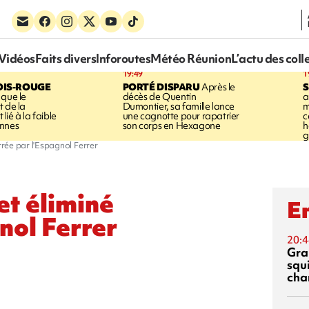
Vidéos
Faits divers
Inforoutes
Météo Réunion
L’actu des coll
19:49
1
OIS-ROUGE
PORTÉ DISPARU
Après le
S
 que le
décès de Quentin
a
t de la
Dumontier, sa famille lance
m
ié à la faible
une cagnotte pour rapatrier
c
annes
son corps en Hexagone
h
g
rée par l'Espagnol Ferrer
t éliminé
En
nol Ferrer
20:4
Gra
squ
cha