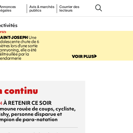
Annonces
Avis & marchés
Courrier des
légales
publics
lecteurs
ectivités
9:05
AINT-JOSEPH
Une
dolescente chute de 6
ètres lors d'une sortie
annyoning, elle a été
élitreuillée par la
VOIR PLUS
endarmerie
 continu
À RETENIR CE SOIR
4
moune rouée de coups, cycliste,
ishy, personne disparue et
mpion de para-natation