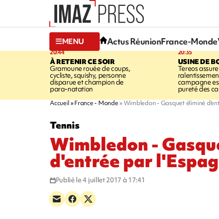
Actus Réunion
France-Monde
MENU
20:44
20:35
À RETENIR CE SOIR
USINE DE B
Gramoune rouée de coups,
Tereos assure
cycliste, squishy, personne
ralentissemen
disparue et champion de
campagne est l
para-natation
pureté des c
Accueil
France - Monde
Wimbledon - Gasquet éliminé d'ent
Tennis
Wimbledon - Gasque
d'entrée par l'Espag
Publié le 4 juillet 2017 à 17:41