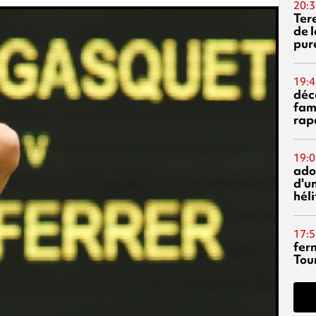
20:3
Ter
de l
pur
19:4
déc
fam
rap
19:0
ado
d'un
hél
17:5
fer
Tour