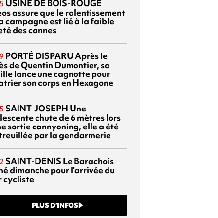
USINE DE BOIS-ROUGE
5
eos assure que le ralentissement
a campagne est lié à la faible
eté des cannes
PORTÉ DISPARU
Après le
9
ès de Quentin Dumontier, sa
ille lance une cagnotte pour
atrier son corps en Hexagone
SAINT-JOSEPH
Une
5
lescente chute de 6 mètres lors
e sortie cannyoning, elle a été
itreuillée par la gendarmerie
SAINT-DENIS
Le Barachois
2
mé dimanche pour l'arrivée du
 cycliste
PLUS D’INFOS