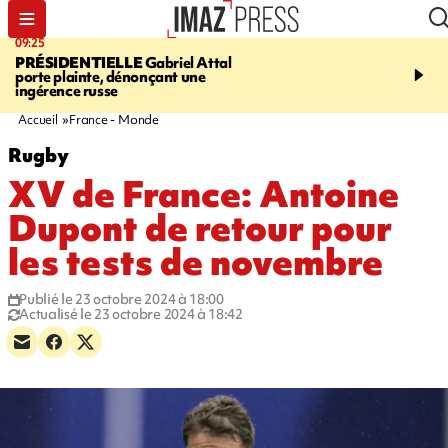
09:25
11:43
PRÉSIDENTIELLE
Gabriel Attal
INFOROUTE
À Saint-D
porte plainte, dénonçant une
accident après le virage 
ingérence russe
Jamaïque provoque 9 
d'embouteillages
Accueil
France - Monde
Rugby
XV de France: Antoine
Dupont de retour pour
les tests de novembre
Publié le 23 octobre 2024 à 18:00
Actualisé le 23 octobre 2024 à 18:42