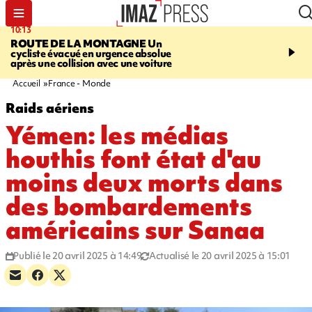
10:13
12:23
ROUTE DE LA MONTAGNE
Un
PRUDENCE
Les jouets
cycliste évacué en urgence absolue
peuvent éclater et brûler
après une collision avec une voiture
Accueil
France - Monde
Raids aériens
Yémen: les médias
houthis font état d'au
moins deux morts dans
des bombardements
américains sur Sanaa
Publié le 20 avril 2025 à 14:49
Actualisé le 20 avril 2025 à 15:01