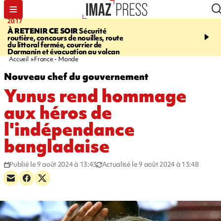
20:17
08:26
À RETENIR CE SOIR
Sécurité
SALAZIE
Cascade blanc
routière, concours de nouilles, route
rencontre d'un géant d
du littoral fermée, courrier de
Photos et vidéos sur notr
Darmanin et évacuation au volcan
Accueil
France - Monde
Nouveau chef du gouvernement
Yunus rend hommage
aux héros de
l'indépendance
bangladaise
Publié le 9 août 2024 à 13:43
Actualisé le 9 août 2024 à 13:48