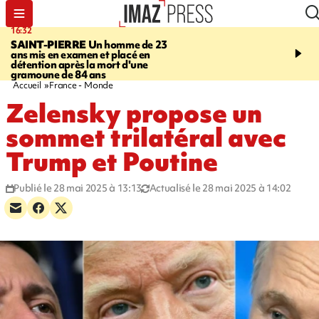
16:32
21:08
SAINT-PIERRE
Un homme de 23
MONDE
Arabie saoudit
ans mis en examen et placé en
et Turquie scellent un p
détention après la mort d'une
défense en pleine guerr
gramoune de 84 ans
Orient
Accueil
France - Monde
Zelensky propose un
sommet trilatéral avec
Trump et Poutine
Publié le 28 mai 2025 à 13:13
Actualisé le 28 mai 2025 à 14:02