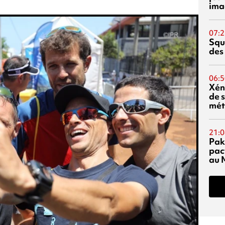
ima
07:2
Squ
des
06:5
Xén
de s
mét
21:0
Pak
pac
au 