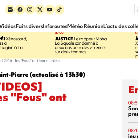
Vidéos
Faits divers
Inforoutes
Météo Réunion
L’actu des coll
07:22
0
ÉI
Xénoscard,
JUSTICE
Le rappeur Moha
À
es à
La Squale condamné à
X
 imaginé à La
deux ans pour des violences
c
sur deux femmes
s
m
16 - les "Fous" ont leur numéro
int-Pierre (actualisé à 13h30)
IDEOS]
En
es "Fous" ont
08:5
San
pre
08:1
jeu 