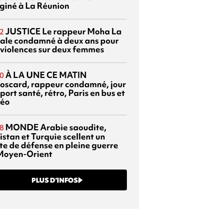
giné à La Réunion
JUSTICE
Le rappeur Moha La
2
ale condamné à deux ans pour
 violences sur deux femmes
À LA UNE CE MATIN
0
oscard, rappeur condamné, jour
port santé, rétro, Paris en bus et
éo
MONDE
Arabie saoudite,
8
istan et Turquie scellent un
te de défense en pleine guerre
Moyen-Orient
PLUS D’INFOS