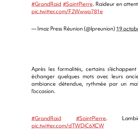
#GrandRaid
#SaintPierre
. Raideur en atten
pic.twitter.com/F2Wwwa781e
— Imaz Press Réunion (@Ipreunion)
19 octob
Après les formalités, certains s'échappent
échanger quelques mots avec leurs anci
ambiance détendue, rythmée par un malo
l'occasion.
#GrandRaid
#SaintPierre
. Lam
pic.twitter.com/dTWDjC6XCW