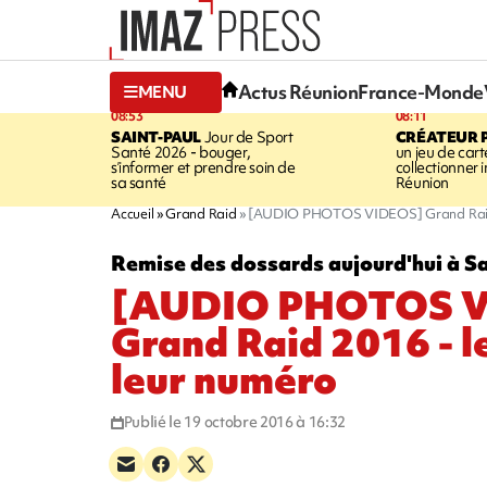
Actus Réunion
France-Monde
MENU
08:53
08:11
SAINT-PAUL
Jour de Sport
CRÉATEUR P
Santé 2026 - bouger,
un jeu de cart
s’informer et prendre soin de
collectionner
sa santé
Réunion
Accueil
Grand Raid
[AUDIO PHOTOS VIDEOS] Grand Raid 20
Remise des dossards aujourd'hui à Sa
[AUDIO PHOTOS V
Grand Raid 2016 - l
leur numéro
Publié le 19 octobre 2016 à 16:32