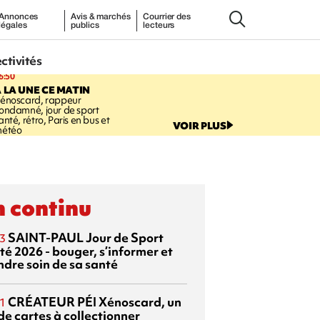
Annonces
Avis & marchés
Courrier des
légales
publics
lecteurs
ectivités
6:50
 LA UNE CE MATIN
énoscard, rappeur
ondamné, jour de sport
anté, rétro, Paris en bus et
VOIR PLUS
étéo
 continu
SAINT-PAUL
Jour de Sport
3
té 2026 - bouger, s’informer et
ndre soin de sa santé
CRÉATEUR PÉI
Xénoscard, un
1
de cartes à collectionner