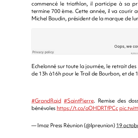
commencé le triathlon, il participe à sa p
termine 700 ème. Cette année, il va courir a
Michel Baudin, président de la marque de lun
Echelonné sur toute la journée, le retrait de
de 13h à16h pour le Trail de Bourbon, et de
#GrandRaid
#SaintPierre
. Remise des doss
bénévoles
https://t.co/aOHDRTfPCc
pic.tw
— Imaz Press Réunion (@Ipreunion)
19 octob