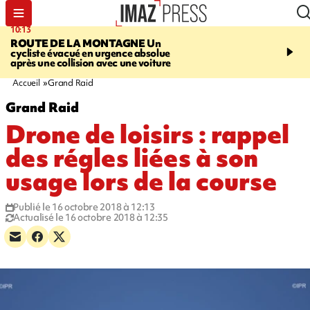
10:13
12:23
ROUTE DE LA MONTAGNE
Un
PRUDENCE
Les jouets
cycliste évacué en urgence absolue
peuvent éclater et brûler
après une collision avec une voiture
Accueil
Grand Raid
Grand Raid
Drone de loisirs : rappel
des régles liées à son
usage lors de la course
Publié le 16 octobre 2018 à 12:13
Actualisé le 16 octobre 2018 à 12:35