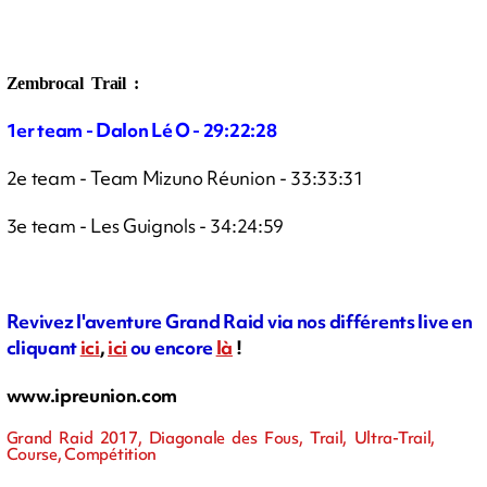
Zembrocal Trail :
1er team - Dalon Lé O - 29:22:28
2e team - Team Mizuno Réunion - 33:33:31
3e team - Les Guignols - 34:24:59
Revivez l'aventure Grand Raid via nos différents live en
cliquant
ici
,
ici
ou encore
là
!
www.ipreunion.com
Grand Raid 2017, Diagonale des Fous, Trail, Ultra-Trail,
Course, Compétition