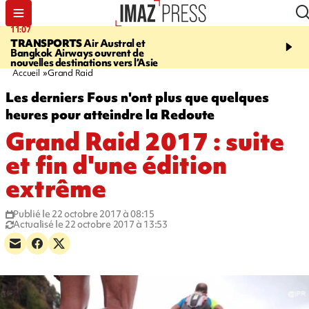
11:07
11:46
TRANSPORTS
Air Austral et
LE TAMPON
Prudence, 
Bangkok Airways ouvrent de
l'eau est dégradée à la P
nouvelles destinations vers l’Asie
cafres
Accueil
Grand Raid
Les derniers Fous n'ont plus que quelques
heures pour atteindre la Redoute
Grand Raid 2017 : suite
et fin d'une édition
extrême
Publié le 22 octobre 2017 à 08:15
Actualisé le 22 octobre 2017 à 13:53