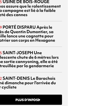
USINE DE BOIS-ROUGE
5
eos assure que le ralentissement
a campagne est lié à la faible
eté des cannes
PORTÉ DISPARU
Après le
9
ès de Quentin Dumontier, sa
ille lance une cagnotte pour
atrier son corps en Hexagone
SAINT-JOSEPH
Une
5
lescente chute de 6 mètres lors
e sortie cannyoning, elle a été
itreuillée par la gendarmerie
SAINT-DENIS
Le Barachois
2
mé dimanche pour l'arrivée du
 cycliste
PLUS D’INFOS