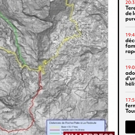
20:3
Ter
de l
pur
19:4
déc
fam
rap
19:0
ado
d'un
hél
17:5
fer
Tour