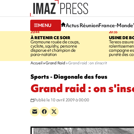
Actus Réunion
France-Monde
MENU
20:44
20:35
À RETENIR CE SOIR
USINE DE B
Gramoune rouée de coups,
Tereos assure
cycliste, squishy, personne
ralentissemen
disparue et champion de
campagne est l
para-natation
pureté des c
Accueil
Grand Raid
Grand raid : on s'inscrit
Sports - Diagonale des fous
Grand raid : on s'ins
Publié le 10 avril 2009 à 00:00