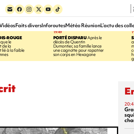
Vidéos
Faits divers
Inforoutes
Météo Réunion
L’actu des coll
19:49
1
OIS-ROUGE
PORTÉ DISPARU
Après le
S
 que le
décès de Quentin
a
t de la
Dumontier, sa famille lance
m
ié à la faible
une cagnotte pour rapatrier
c
annes
son corps en Hexagone
h
g
crit
En
20:4
Gra
squ
cha