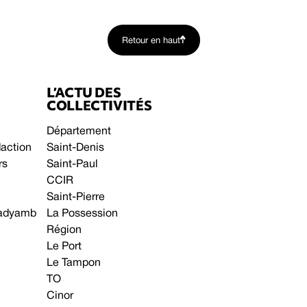
Retour en haut
L’ACTU DES
COLLECTIVITÉS
Département
daction
Saint-Denis
rs
Saint-Paul
CCIR
Saint-Pierre
 gadyamb
La Possession
Région
Le Port
Le Tampon
TO
Cinor