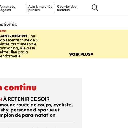
Annonces
Avis & marchés
Courrier des
légales
publics
lecteurs
ectivités
9:05
AINT-JOSEPH
Une
dolescente chute de 6
ètres lors d'une sortie
annyoning, elle a été
élitreuillée par la
VOIR PLUS
endarmerie
 continu
À RETENIR CE SOIR
4
moune rouée de coups, cycliste,
ishy, personne disparue et
mpion de para-natation