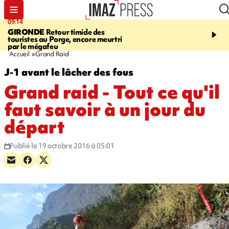
09:14
13:09
GIRONDE
Retour timide des
CONFLIT
Des échanges
touristes au Porge, encore meurtri
font cinq morts en Ukrai
par le mégafeu
Russie
Accueil
Grand Raid
J-1 avant le lâcher des fous
Grand raid - Tout ce qu'il
faut savoir à un jour du
départ
Publié le 19 octobre 2016 à 05:01