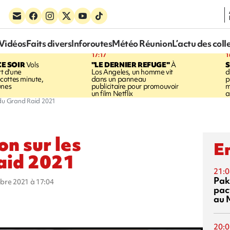
Vidéos
Faits divers
Inforoutes
Météo Réunion
L’actu des coll
17:17
1
CE SOIR
Vols
"LE DERNIER REFUGE"
À
S
rt d'une
Los Angeles, un homme vit
d
cottes minute,
dans un panneau
p
unes
publicitaire pour promouvoir
m
un film Netflix
a
 du Grand Raid 2021
n sur les
En
Raid 2021
21:0
Pak
obre 2021 à 17:04
pac
au 
20:0