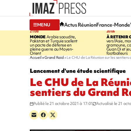
Actus Réunion
France-Monde
MENU
21:08
20:06
MONDE
Arabie saoudite,
À RETENIR 
Pakistan et Turquie scellent
vers l'Asie, mo
un pacte de défense en
gramoune, co
pleine guerre au Moyen-
Guan Di et je
Orient
footballeurs
Accueil
Grand Raid
Le CHU de La Réunion sur les sentiers
Lancement d'une étude scientifique
Le CHU de La Réunio
sentiers du Grand 
Publié le 21 octobre 2021 à 17:01
Actualisé le 21 oct