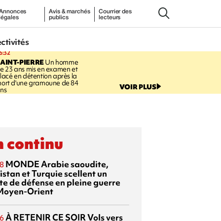
Annonces
Avis & marchés
Courrier des
légales
publics
lecteurs
ectivités
6:32
AINT-PIERRE
Un homme
e 23 ans mis en examen et
lacé en détention après la
ort d'une gramoune de 84
VOIR PLUS
ns
 continu
MONDE
Arabie saoudite,
8
istan et Turquie scellent un
te de défense en pleine guerre
Moyen-Orient
À RETENIR CE SOIR
Vols vers
6