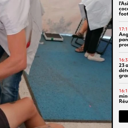
l'A
coc
foo
17:1
Ang
pan
pro
16:3
23 
dét
gra
16:1
min
Réu