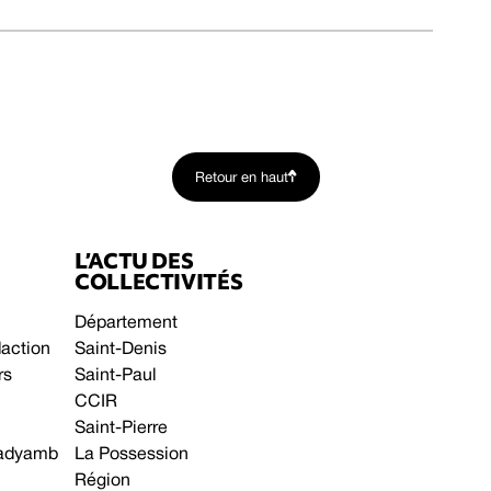
Retour en haut
L’ACTU DES
COLLECTIVITÉS
Département
daction
Saint-Denis
rs
Saint-Paul
CCIR
Saint-Pierre
 gadyamb
La Possession
Région