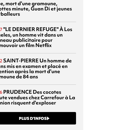
sie, mort d'une gramoune,
ottes minute, Guan Di et jeunes
tballeurs
"LE DERNIER REFUGE"
À Los
7
eles, un homme vit dans un
neau publicitaire pour
mouvoir un film Netflix
SAINT-PIERRE
Un homme de
2
ans mis en examen et placé en
ention après la mort d'une
moune de 84 ans
PRUDENCE
Des cocotes
6
ute vendues chez Carrefour à La
nion risquent d'exploser
PLUS D’INFOS