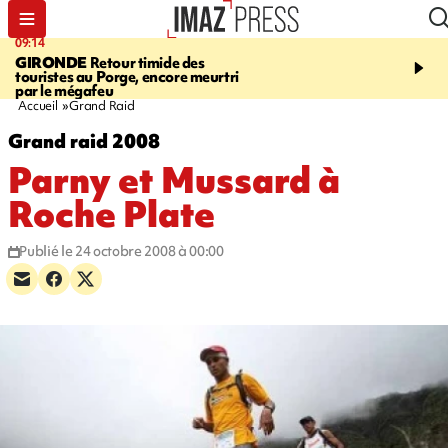
09:14
13:09
GIRONDE
Retour timide des
CONFLIT
Des échanges
touristes au Porge, encore meurtri
font cinq morts en Ukrai
par le mégafeu
Russie
Accueil
Grand Raid
Grand raid 2008
Parny et Mussard à
Roche Plate
Publié le 24 octobre 2008 à 00:00