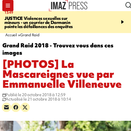
13:49
17:59
JUSTICE
Violences sexuelles sur
INFOROUTE
Marathon 
mineurs - un courrier de Darmanin
Corniche - la route du L
pointe les défaillances des enquêtes
ce dimanche matin dans 
Nord-Ouest
Accueil
Grand Raid
Grand Raid 2018 - Trouvez vous dans ces
images
[PHOTOS] La
Mascareignes vue par
Emmanuelle Villeneuve
Publié le 20 octobre 2018 à 12:59
Actualisé le 21 octobre 2018 à 10:14