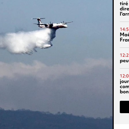
tiré
dir
l'a
14:5
Maë
Fra
12:2
peuv
12:0
jou
com
bon