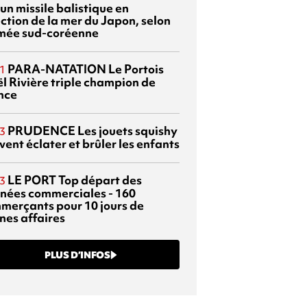
 un missile balistique en
ection de la mer du Japon, selon
rmée sud-coréenne
PARA-NATATION
Le Portois
1
l Rivière triple champion de
nce
PRUDENCE
Les jouets squishy
3
ent éclater et brûler les enfants
LE PORT
Top départ des
3
rnées commerciales - 160
merçants pour 10 jours de
nes affaires
PLUS D’INFOS