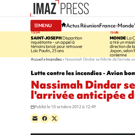
Actus Réunion
France-Monde
MENU
15:54
15:08
SAINT-JOSEPH
Disparition
MONDE
La C
inquiétante - un appel à
a tiré un missi
témoins lancé pour retrouver
direction de l
Loïc Paulin, 25 ans
Japon, selon 
coréenne
Accueil
Incendies
Nassimah Dindar se félicite de l'arrivée a
Lutte contre les incendies - Avion bo
Nassimah Dindar se 
l'arrivée anticipée 
Publié le 10 octobre 2012 à 12:49