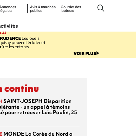
Annonces
Avis & marchés
Courrier des
légales
publics
lecteurs
ectivités
2:23
PRUDENCE
Les jouets
quishy peuvent éclater et
rûler les enfants
VOIR PLUS
 continu
SAINT-JOSEPH
Disparition
4
uiétante - un appel à témoins
é pour retrouver Loïc Paulin, 25
MONDE
La Corée du Nord a
8