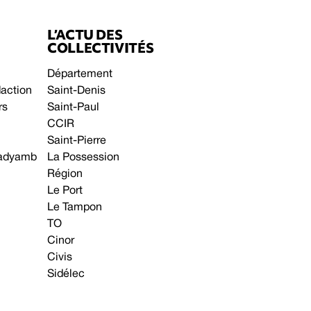
L’ACTU DES
COLLECTIVITÉS
Département
daction
Saint-Denis
rs
Saint-Paul
CCIR
Saint-Pierre
 gadyamb
La Possession
Région
Le Port
Le Tampon
TO
Cinor
Civis
Sidélec