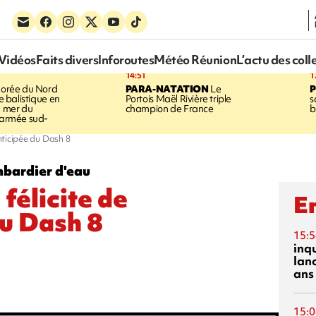
Vidéos
Faits divers
Inforoutes
Météo Réunion
L’actu des coll
14:51
1
orée du Nord
PARA-NATATION
Le
le balistique en
Portois Maël Rivière triple
s
a mer du
champion de France
b
l'armée sud-
nticipée du Dash 8
mbardier d'eau
félicite de
En
du Dash 8
15:5
inq
lanc
ans
15:0